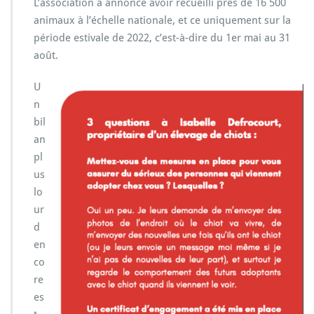
L’association a annoncé avoir recueilli près de 16 500
animaux à l’échelle nationale, et ce uniquement sur la
période estivale de 2022, c’est-à-dire du 1er mai au 31
août.
U
n
bil
an
pl
us
lo
ur
d
en
co
re
es