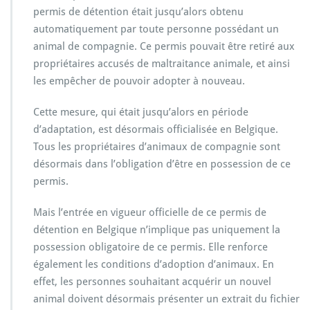
d
permis de détention était jusqu’alors obtenu
o
automatiquement par toute personne possédant un
n
d’a
animal de compagnie. Ce permis pouvait être retiré aux
n
propriétaires accusés de maltraitance animale, et ainsi
i
les empêcher de pouvoir adopter à nouveau.
m
a
Cette mesure, qui était jusqu’alors en période
u
x
d’adaptation, est désormais officialisée en Belgique.
:
Tous les propriétaires d’animaux de compagnie sont
p
désormais dans l’obligation d’être en possession de ce
e
permis.
r
m
i
Mais l’entrée en vigueur officielle de ce permis de
s
détention en Belgique n’implique pas uniquement la
d’a
possession obligatoire de ce permis. Elle renforce
d
également les conditions d’adoption d’animaux. En
o
p
effet, les personnes souhaitant acquérir un nouvel
t
animal doivent désormais présenter un extrait du fichier
i