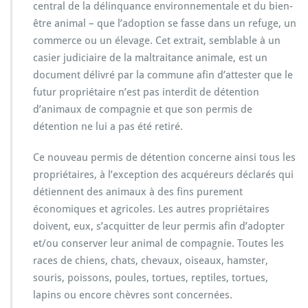
central de la délinquance environnementale et du bien-
o
être animal – que l’adoption se fasse dans un refuge, un
n,
u
commerce ou un élevage. Cet extrait, semblable à un
n
casier judiciaire de la maltraitance animale, est un
e
document délivré par la commune afin d’attester que le
b
futur propriétaire n’est pas interdit de détention
o
n
d’animaux de compagnie et que son permis de
n
détention ne lui a pas été retiré.
e
i
Ce nouveau permis de détention concerne ainsi tous les
d
propriétaires, à l’exception des acquéreurs déclarés qui
é
e
détiennent des animaux à des fins purement
?
économiques et agricoles. Les autres propriétaires
doivent, eux, s’acquitter de leur permis afin d’adopter
et/ou conserver leur animal de compagnie. Toutes les
races de chiens, chats, chevaux, oiseaux, hamster,
souris, poissons, poules, tortues, reptiles, tortues,
lapins ou encore chèvres sont concernées.