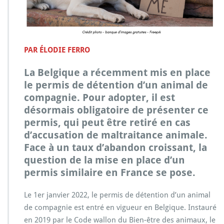
c
h
a
m
p
PAR ÉLODIE FERRO
i
o
La Belgique a récemment mis en place
n
le permis de détention d’un animal de
n
e
compagnie. Pour adopter, il est
d’E
désormais obligatoire de présenter ce
u
permis, qui peut être retiré en cas
r
d’accusation de maltraitance animale.
o
p
Face à un taux d’abandon croissant, la
e
question de la mise en place d’un
e
permis similaire en France se pose.
n
a
Le 1er janvier 2022, le permis de détention d’un animal
b
a
de compagnie est entré en vigueur en Belgique. Instauré
n
en 2019 par le Code wallon du Bien-être des animaux, le