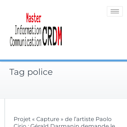
Skip
to
Toggle
content
navigatio
Tag police
Projet « Capture » de l’artiste Paolo
Cirio : Gérald Darmanin demande le