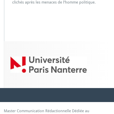
clichés après les menaces de l’homme politique.
e
l’a
r
t
i
s
t
e
P
a
o
l
o
C
i
r
i
o
:
G
é
r
Master Communication Rédactionnelle Dédiée au