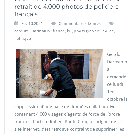
retrait de 4.000 photos de policiers
français
s
Fév 10,2021
Commentaires fermés
u
capture
Darmanin
france
loi
photographie
police
,
,
,
,
,
,
r
Politique
P
r
o
Gérald
j
Darmanin
e
a
t
«
demandé
C
ce lundi
a
1er
p
octobre la
t
suppression d’une base de données collaborative
u
r
contenant 4.000 visages d’agents de force de l’ordre
e
français. L’artiste Italien, Paolo Cirio, à l’origine de ce
»
site internet, s’est retrouvé contraint de supprimer les
d