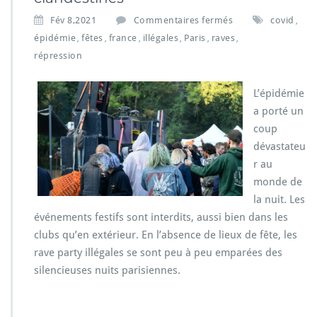
s
Fév 8,2021
Commentaires fermés
covid
,
u
épidémie
fêtes
france
illégales
Paris
raves
,
,
,
,
,
,
r
répression
F
a
c
L’épidémie
e
a porté un
a
coup
u
x
dévastateu
r
r au
e
monde de
s
la nuit. Les
t
événements festifs sont interdits, aussi bien dans les
r
i
clubs qu’en extérieur. En l’absence de lieux de fête, les
c
rave party illégales se sont peu à peu emparées des
t
silencieuses nuits parisiennes.
i
o
n
s,