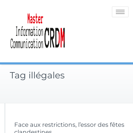
Skip
to
Toggle
content
navigatio
Tag illégales
Face aux restrictions, l’essor des fêtes
clandestines