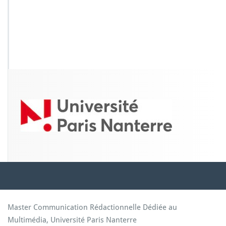
p
e
d
e
l
a
f
i
n
d
u
m
o
n
d
e?
Master Communication Rédactionnelle Dédiée au
Multimédia, Université Paris Nanterre