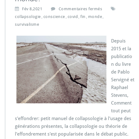
s
Fév 8,2021
Commentaires fermés
u
collapsologie
conscience
covid
fin
monde
,
,
,
,
,
r
survivalisme
C
o
v
Depuis
i
2015 et la
d
publicatio
-
1
n du livre
9:
de Pablo
p
Servigné et
r
Raphael
e
m
Stevens,
i
Comment
è
tout peut
r
s'effondrer: petit manuel de collapsologie à l'usage des
e
générations présentes, la collapsologie ou théorie de
é
t
l'effondrement s'est popularisée dans le débat public.
a