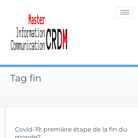
Skip
to
Toggle
content
navigatio
Tag fin
Covid-19: première étape de la fin du
monde?