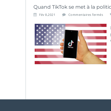
Quand TikTok se met à la politi
s
Fév 8,2021
Commentaires fermés
u
r
Q
u
a
n
d
T
i
k
T
o
k
s
e
m
e
t
à