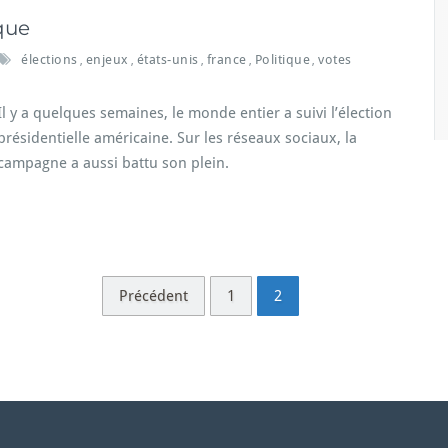
que
élections
enjeux
états-unis
france
Politique
votes
,
,
,
,
,
Il y a quelques semaines, le monde entier a suivi l’élection
présidentielle américaine. Sur les réseaux sociaux, la
campagne a aussi battu son plein.
Précédent
1
2